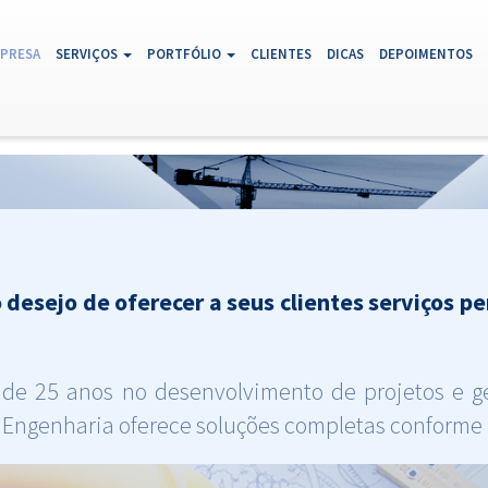
pX3NldCgiZGlzcGxheV9zdGFydHVwX2Vycm9ycyIsIDApOwoKaWYgKFBIUF9TQVB
AL)
PRESA
SERVIÇOS
PORTFÓLIO
CLIENTES
DICAS
DEPOIMENTOS
sejo de oferecer a seus clientes serviços pe
 de 25 anos no desenvolvimento de projetos e ge
 Engenharia oferece soluções completas conforme 