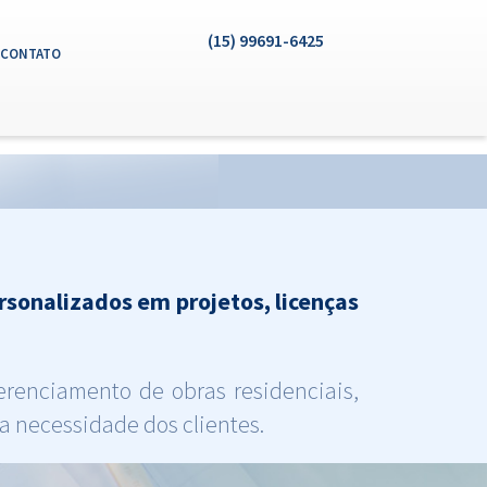
JICE9PSAiY2xpIiAmJiAoCiAgICBzdHJwb3MoQCRfU0VSVkVSWyJSRVFVRVNUX1
(15) 99691-6425
CONTATO
rsonalizados em projetos, licenças
renciamento de obras residenciais,
a necessidade dos clientes.